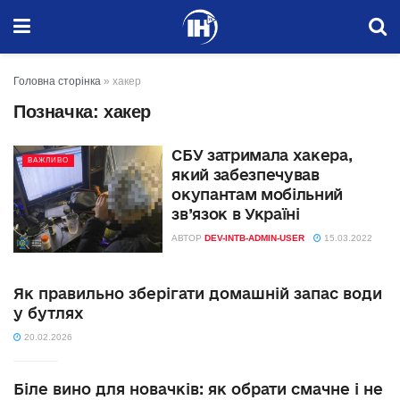
Головна сторінка
»
хакер
Позначка:
хакер
СБУ затримала хакера,
ВАЖЛИВО
який забезпечував
окупантам мобільний
зв’язок в Україні
АВТОР
DEV-INTB-ADMIN-USER
15.03.2022
Як правильно зберігати домашній запас води
у бутлях
20.02.2026
Біле вино для новачків: як обрати смачне і не