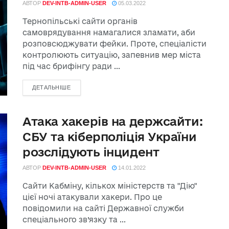
АВТОР
DEV-INTB-ADMIN-USER
05.03.2022
Тернопільські сайти органів
самоврядування намагалися зламати, аби
розповсюджувати фейки. Проте, спеціалісти
контролюють ситуацію, запевнив мер міста
під час брифінгу ради ...
ДЕТАЛЬНІШЕ
Атака хакерів на держсайти:
СБУ та кіберполіція України
розслідують інцидент
АВТОР
DEV-INTB-ADMIN-USER
14.01.2022
Сайти Кабміну, кількох міністерств та "Дію"
цієї ночі атакували хакери. Про це
повідомили на сайті Державної служби
спеціального зв’язку та ...