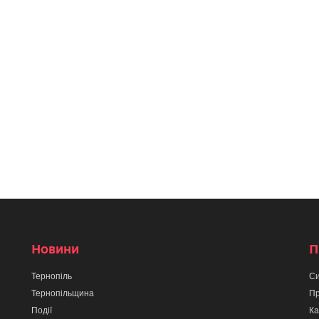
Новини
П
Тернопіль
Си
Тернопільщина
Пр
Події
Ка