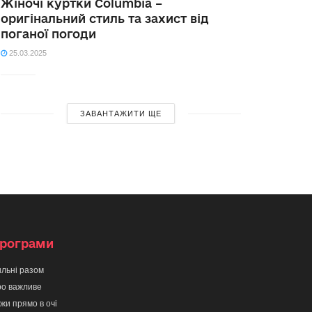
Жіночі куртки Columbia –
оригінальний стиль та захист від
поганої погоди
25.03.2025
ЗАВАНТАЖИТИ ЩЕ
рограми
льні разом
о важливе
жи прямо в очі