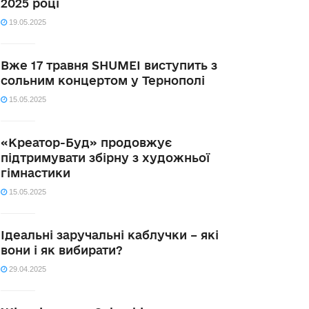
2025 році
19.05.2025
Вже 17 травня SHUMEI виступить з
сольним концертом у Тернополі
15.05.2025
«Креатор-Буд» продовжує
підтримувати збірну з художньої
гімнастики
15.05.2025
Ідеальні заручальні каблучки – які
вони і як вибирати?
29.04.2025