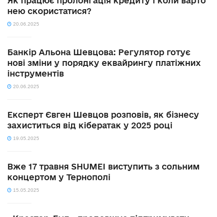
Як працює пролонгація кредиту і коли варто
нею скористатися?
20.06.2025
Банкір Альона Шевцова: Регулятор готує
нові зміни у порядку еквайрингу платіжних
інструментів
20.06.2025
Експерт Євген Шевцов розповів, як бізнесу
захиститься від кібератак у 2025 році
19.05.2025
Вже 17 травня SHUMEI виступить з сольним
концертом у Тернополі
15.05.2025