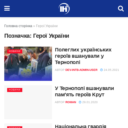
Головна сторінка
»
Герої України
Позначка:
Герої України
Полеглих українських
НОВИНИ
героїв вшанували у
Тернополі
АВТОР
DEV-INTB-ADMIN-USER
24.05.2021
У Тернополі вшанували
НОВИНИ
пам’ять героїв Крут
АВТОР
ROMAN
29.01.2020
Національна гвардія