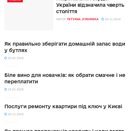
НОВИНИ
України відзначила чверть
століття
АВТОР
TETYANA_STAVINSKA
04.11.2016
Як правильно зберігати домашній запас води
у бутлях
20.02.2026
Біле вино для новачків: як обрати смачне і не
переплатити
15.01.2026
Послуги ремонту квартири під ключ у Києві
26.11.2025