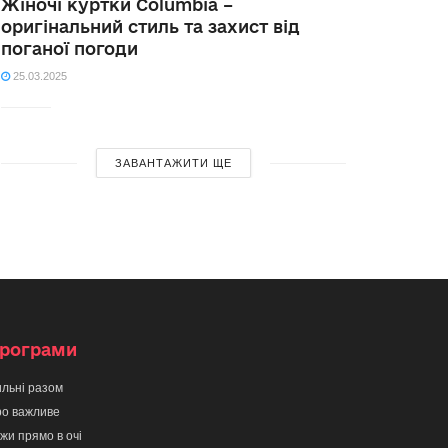
Жіночі куртки Columbia –
оригінальний стиль та захист від
поганої погоди
25.03.2025
ЗАВАНТАЖИТИ ЩЕ
рограми
льні разом
о важливе
жи прямо в очі