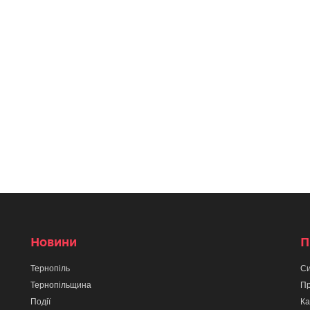
Новини
П
Тернопіль
Си
Тернопільщина
Пр
Події
Ка