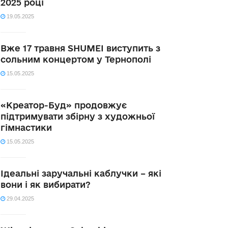
2025 році
19.05.2025
Вже 17 травня SHUMEI виступить з
сольним концертом у Тернополі
15.05.2025
«Креатор-Буд» продовжує
підтримувати збірну з художньої
гімнастики
15.05.2025
Ідеальні заручальні каблучки – які
вони і як вибирати?
29.04.2025