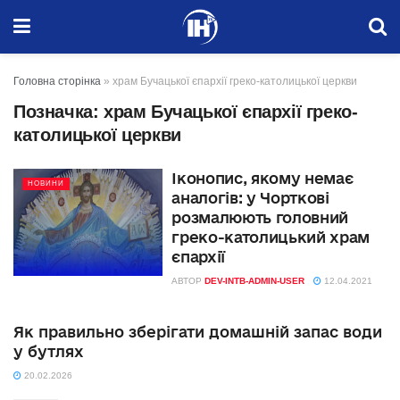
Головна сторінка
»
храм Бучацької єпархії греко-католицької церкви
Позначка:
храм Бучацької єпархії греко-
католицької церкви
Іконопис, якому немає
НОВИНИ
аналогів: у Чорткові
розмалюють головний
греко-католицький храм
єпархії
АВТОР
DEV-INTB-ADMIN-USER
12.04.2021
Як правильно зберігати домашній запас води
у бутлях
20.02.2026