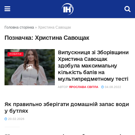
Головна сторінка
»
Христина Савощак
Позначка:
Христина Савощак
Випускниця зі Зборівщини
НОВИНИ
Христина Савощак
здобула максимальну
кількість балів на
мультипредметному тесті
АВТОР
ЯРОСЛАВА СВІТЛА
04.08.2022
Як правильно зберігати домашній запас води
у бутлях
20.02.2026