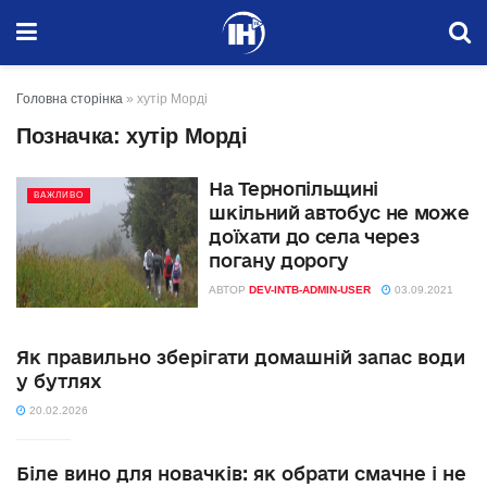
Головна сторінка
»
хутір Морді
Позначка:
хутір Морді
На Тернопільщині
ВАЖЛИВО
шкільний автобус не може
доїхати до села через
погану дорогу
АВТОР
DEV-INTB-ADMIN-USER
03.09.2021
Як правильно зберігати домашній запас води
у бутлях
20.02.2026
Біле вино для новачків: як обрати смачне і не