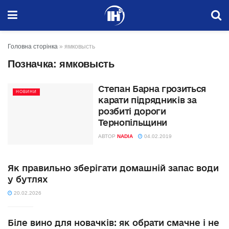
Головна сторінка
»
ямковысть
Позначка:
ямковысть
Степан Барна грозиться
НОВИНИ
карати підрядників за
розбиті дороги
Тернопільщини
АВТОР
NADIA
04.02.2019
Як правильно зберігати домашній запас води
у бутлях
20.02.2026
Біле вино для новачків: як обрати смачне і не