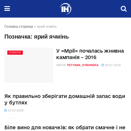
Головна сторінка
»
ярий ячмінь
Позначка:
ярий ячмінь
У «Мрії» почалась жнивна
НОВИНИ
кампанія – 2016
АВТОР
TETYANA_STAVINSKA
05.07.2016
Як правильно зберігати домашній запас води
у бутлях
20.02.2026
Біле вино для новачків: як обрати смачне і не