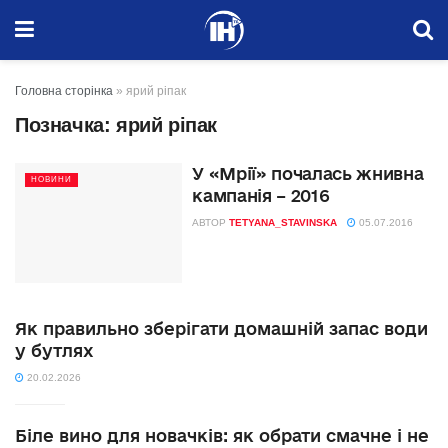
Головна сторінка
»
ярий ріпак
Позначка:
ярий ріпак
У «Мрії» почалась жнивна
НОВИНИ
кампанія – 2016
АВТОР
TETYANA_STAVINSKA
05.07.2016
Як правильно зберігати домашній запас води
у бутлях
20.02.2026
Біле вино для новачків: як обрати смачне і не