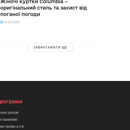
Жіночі куртки Columbia –
оригінальний стиль та захист від
поганої погоди
25.03.2025
ЗАВАНТАЖИТИ ЩЕ
рограми
льні разом
о важливе
жи прямо в очі