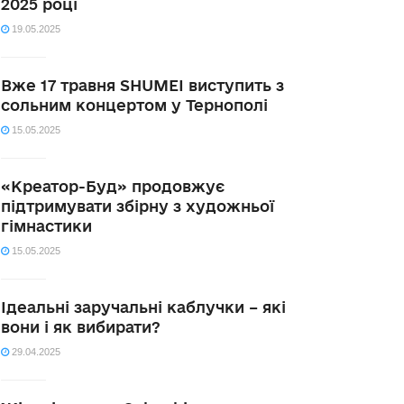
2025 році
19.05.2025
Вже 17 травня SHUMEI виступить з
сольним концертом у Тернополі
15.05.2025
«Креатор-Буд» продовжує
підтримувати збірну з художньої
гімнастики
15.05.2025
Ідеальні заручальні каблучки – які
вони і як вибирати?
29.04.2025