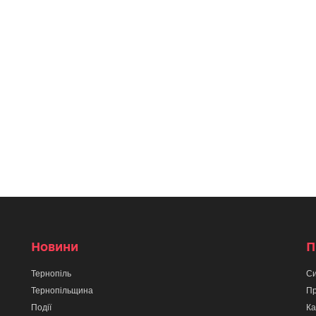
Новини
П
Тернопіль
Си
Тернопільщина
Пр
Події
Ка