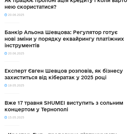
Як працює пролонгація кредиту і коли варто
нею скористатися?
20.06.2025
Банкір Альона Шевцова: Регулятор готує
нові зміни у порядку еквайрингу платіжних
інструментів
20.06.2025
Експерт Євген Шевцов розповів, як бізнесу
захиститься від кібератак у 2025 році
19.05.2025
Вже 17 травня SHUMEI виступить з сольним
концертом у Тернополі
15.05.2025