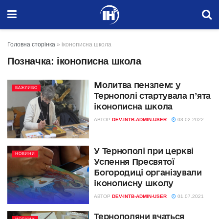
Головна сторінка
»
іконописна школа
Позначка:
іконописна школа
Молитва пензлем: у
ВАЖЛИВО
Тернополі стартувала п’ята
іконописна школа
АВТОР
DEV-INTB-ADMIN-USER
03.02.2022
У Тернополі при церкві
НОВИНИ
Успення Пресвятої
Богородиці організували
іконописну школу
АВТОР
DEV-INTB-ADMIN-USER
01.07.2021
Тернополяни вчаться