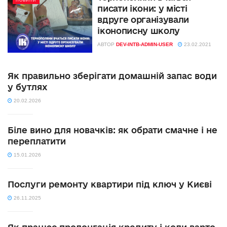
НОВИНИ
писати ікони: у місті
вдруге організували
іконописну школу
АВТОР
DEV-INTB-ADMIN-USER
23.02.2021
Як правильно зберігати домашній запас води
у бутлях
20.02.2026
Біле вино для новачків: як обрати смачне і не
переплатити
15.01.2026
Послуги ремонту квартири під ключ у Києві
26.11.2025