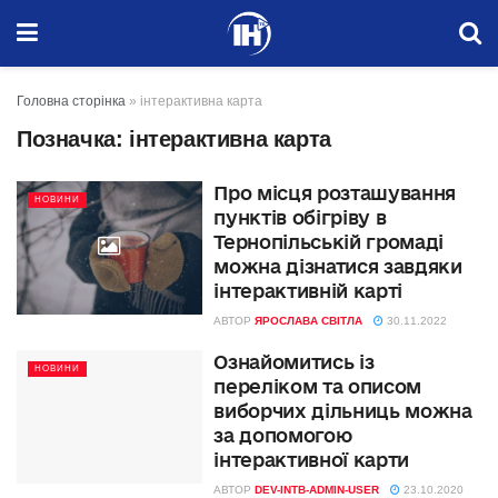
Головна сторінка
»
інтерактивна карта
Позначка:
інтерактивна карта
Про місця розташування
НОВИНИ
пунктів обігріву в
Тернопільській громаді
можна дізнатися завдяки
інтерактивній карті
АВТОР
ЯРОСЛАВА СВІТЛА
30.11.2022
Ознайомитись із
НОВИНИ
переліком та описом
виборчих дільниць можна
за допомогою
інтерактивної карти
АВТОР
DEV-INTB-ADMIN-USER
23.10.2020