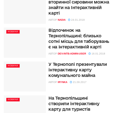
вторинної сировини можна
знайти на Інтерактивній
карті
АВТОР
NADIA
24.01.2018
Відпочинок на
НОВИНИ
Тернопільщині: близько
сотні місць для таборувань
є на інтерактивній карті
АВТОР
DEV-INTB-ADMIN-USER
16.01.2018
У Тернополі презентували
НОВИНИ
інтерактивну карту
комунального майна
АВТОР
IRYNKA
21.09.2017
На Тернопільщині
НОВИНИ
створили інтерактивну
карту для туристів