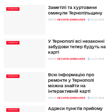
Заметілі та хуртовини
НОВИНИ
оминули Тернопільщину
АВТОР
DEV-INTB-ADMIN-USER
05.02.2020
У Тернополі всі незаконні
НОВИНИ
забудови тепер будуть на
карті
АВТОР
DEV-INTB-ADMIN-USER
11.07.2019
Всю інформацію про
НОВИНИ
ремонти у Тернополі
можна знайти на
інтерактивній карті
АВТОР
DEV-INTB-ADMIN-USER
20.12.2018
Адреси пунктів прийому
НОВИНИ