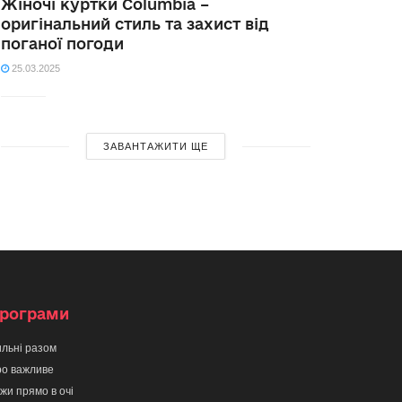
Жіночі куртки Columbia –
оригінальний стиль та захист від
поганої погоди
25.03.2025
ЗАВАНТАЖИТИ ЩЕ
рограми
льні разом
о важливе
жи прямо в очі