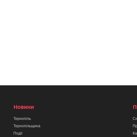
Новини
П
Тернопіль
Си
Тернопільщина
Пр
Події
Ка