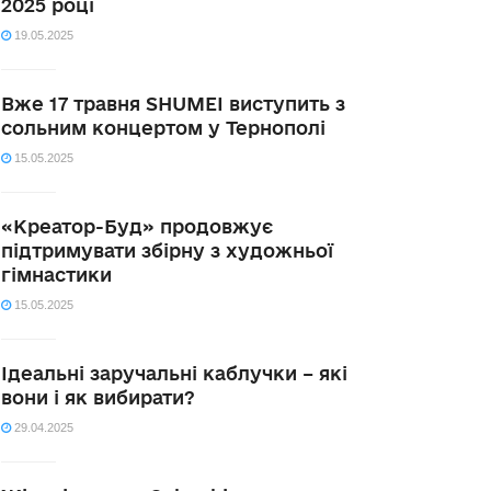
2025 році
19.05.2025
Вже 17 травня SHUMEI виступить з
сольним концертом у Тернополі
15.05.2025
«Креатор-Буд» продовжує
підтримувати збірну з художньої
гімнастики
15.05.2025
Ідеальні заручальні каблучки – які
вони і як вибирати?
29.04.2025