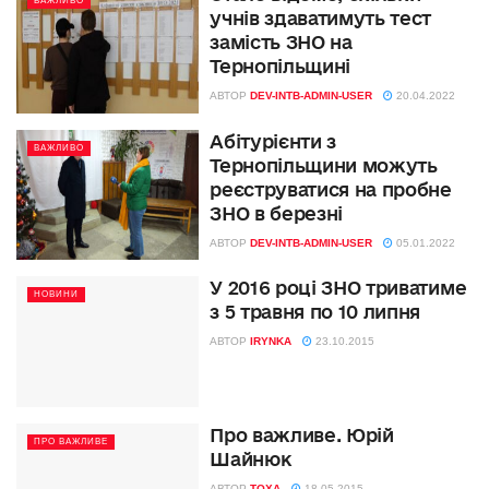
ВАЖЛИВО
учнів здаватимуть тест
замість ЗНО на
Тернопільщині
АВТОР
DEV-INTB-ADMIN-USER
20.04.2022
Абітурієнти з
ВАЖЛИВО
Тернопільщини можуть
реєструватися на пробне
ЗНО в березні
АВТОР
DEV-INTB-ADMIN-USER
05.01.2022
У 2016 році ЗНО триватиме
НОВИНИ
з 5 травня по 10 липня
АВТОР
IRYNKA
23.10.2015
Про важливе. Юрій
ПРО ВАЖЛИВЕ
Шайнюк
АВТОР
TOXA
18.05.2015