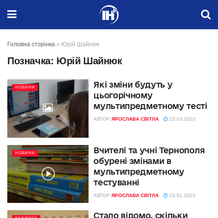
Головна сторінка
»
Юрій Шайнюк
Позначка:
Юрій Шайнюк
Які зміни будуть у
НОВИНИ
цьогорічному
мультипредметному тесті
АВТОР
ЯРОСЛАВА СВІТЛА
23.03.2023
Вчителі та учні Тернополя
НОВИНИ
обурені змінами в
мультипредметному
тестуванні
АВТОР
ЯРОСЛАВА СВІТЛА
24.01.2023
Стало відомо, скільки