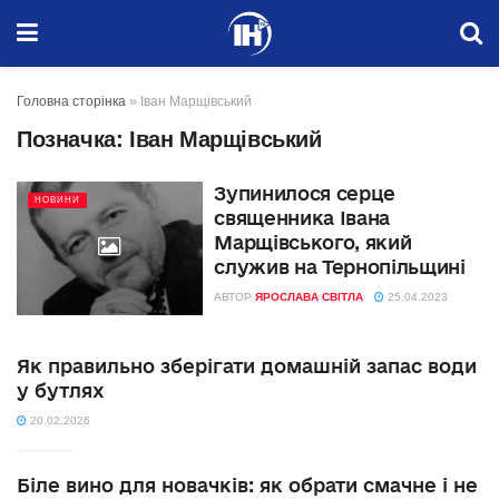
Головна сторінка
»
Іван Марщівський
Позначка:
Іван Марщівський
Зупинилося серце
НОВИНИ
священника Івана
Марщівського, який
служив на Тернопільщині
АВТОР
ЯРОСЛАВА СВІТЛА
25.04.2023
Як правильно зберігати домашній запас води
у бутлях
20.02.2026
Біле вино для новачків: як обрати смачне і не