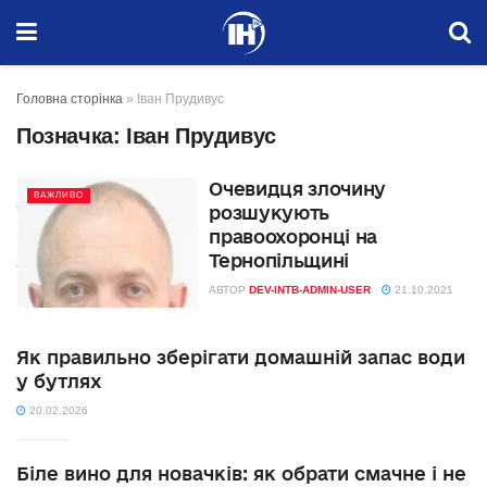
Головна сторінка
»
Іван Прудивус
Позначка:
Іван Прудивус
Очевидця злочину
ВАЖЛИВО
розшукують
правоохоронці на
Тернопільщині
АВТОР
DEV-INTB-ADMIN-USER
21.10.2021
Як правильно зберігати домашній запас води
у бутлях
20.02.2026
Біле вино для новачків: як обрати смачне і не