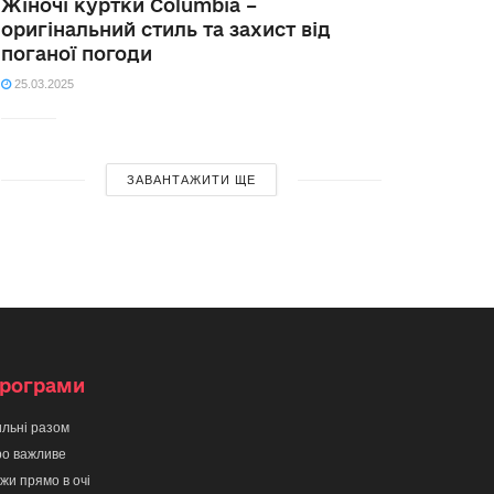
Жіночі куртки Columbia –
оригінальний стиль та захист від
поганої погоди
25.03.2025
ЗАВАНТАЖИТИ ЩЕ
рограми
льні разом
о важливе
жи прямо в очі