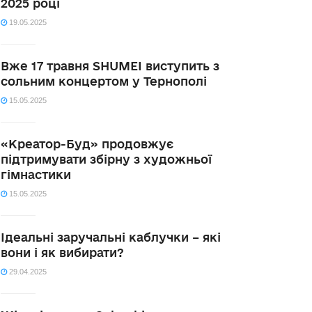
2025 році
19.05.2025
Вже 17 травня SHUMEI виступить з
сольним концертом у Тернополі
15.05.2025
«Креатор-Буд» продовжує
підтримувати збірну з художньої
гімнастики
15.05.2025
Ідеальні заручальні каблучки – які
вони і як вибирати?
29.04.2025