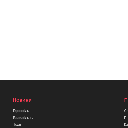
Новини
П
Тернопіль
Си
Тернопільщина
Пр
Події
Ка