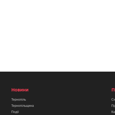
Новини
П
Тернопіль
Си
Тернопільщина
Пр
Події
Ка