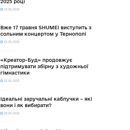
2025 році
19.05.2025
Вже 17 травня SHUMEI виступить з
сольним концертом у Тернополі
15.05.2025
«Креатор-Буд» продовжує
підтримувати збірну з художньої
гімнастики
15.05.2025
Ідеальні заручальні каблучки – які
вони і як вибирати?
29.04.2025