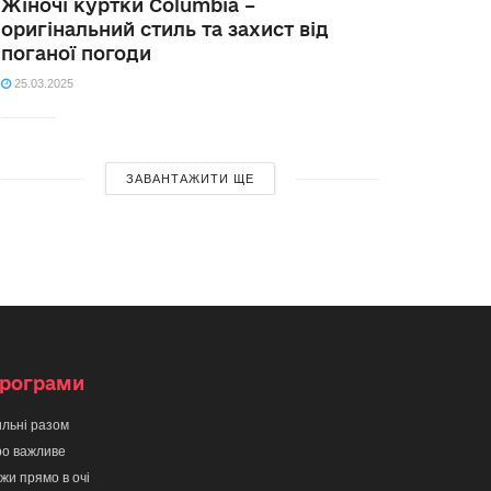
Жіночі куртки Columbia –
оригінальний стиль та захист від
поганої погоди
25.03.2025
ЗАВАНТАЖИТИ ЩЕ
рограми
льні разом
о важливе
жи прямо в очі