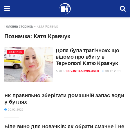
Головна сторінка
»
Катя Кравчук
Позначка:
Катя Кравчук
Доля була трагічною: що
ВАЖЛИВО
відомо про вбиту в
Тернополі Катю Кравчук
АВТОР
DEV-INTB-ADMIN-USER
08.12.2021
Як правильно зберігати домашній запас води
у бутлях
20.02.2026
Біле вино для новачків: як обрати смачне і не