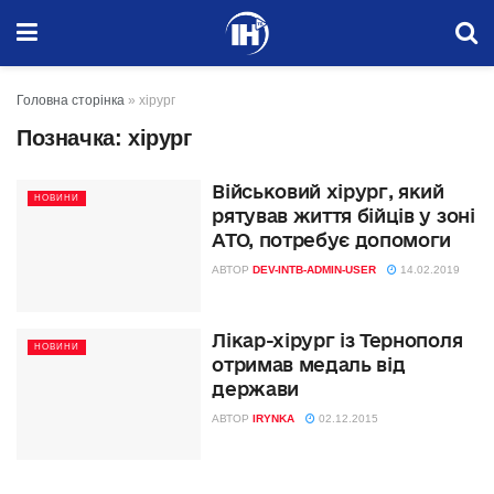
Головна сторінка
»
хірург
Позначка:
хірург
Військовий хірург, який
НОВИНИ
рятував життя бійців у зоні
АТО, потребує допомоги
АВТОР
DEV-INTB-ADMIN-USER
14.02.2019
Лікар-хірург із Тернополя
НОВИНИ
отримав медаль від
держави
АВТОР
IRYNKA
02.12.2015