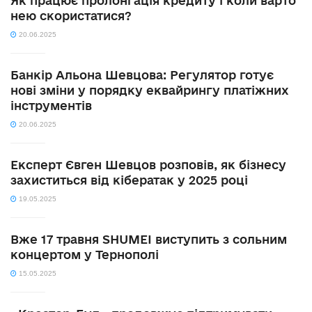
Як працює пролонгація кредиту і коли варто
нею скористатися?
20.06.2025
Банкір Альона Шевцова: Регулятор готує
нові зміни у порядку еквайрингу платіжних
інструментів
20.06.2025
Експерт Євген Шевцов розповів, як бізнесу
захиститься від кібератак у 2025 році
19.05.2025
Вже 17 травня SHUMEI виступить з сольним
концертом у Тернополі
15.05.2025