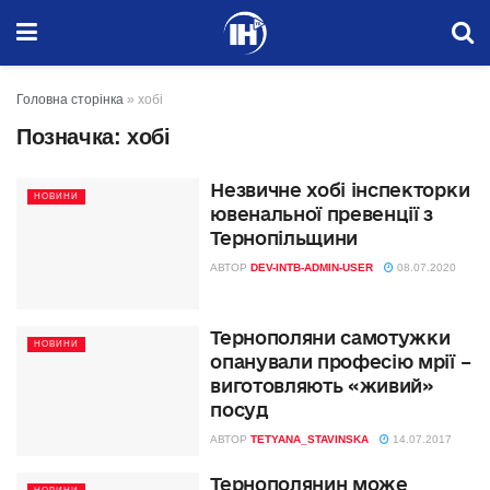
Головна сторінка
»
хобі
Позначка:
хобі
Незвичне хобі інспекторки
НОВИНИ
ювенальної превенції з
Тернопільщини
АВТОР
DEV-INTB-ADMIN-USER
08.07.2020
Тернополяни самотужки
НОВИНИ
опанували професію мрії –
виготовляють «живий»
посуд
АВТОР
TETYANA_STAVINSKA
14.07.2017
Тернополянин може