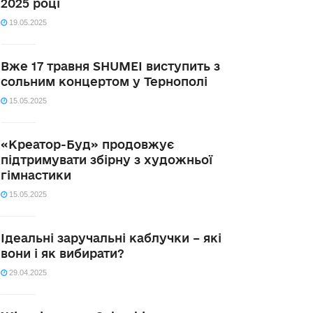
2025 році
19.05.2025
Вже 17 травня SHUMEI виступить з
сольним концертом у Тернополі
15.05.2025
«Креатор-Буд» продовжує
підтримувати збірну з художньої
гімнастики
15.05.2025
Ідеальні заручальні каблучки – які
вони і як вибирати?
29.04.2025