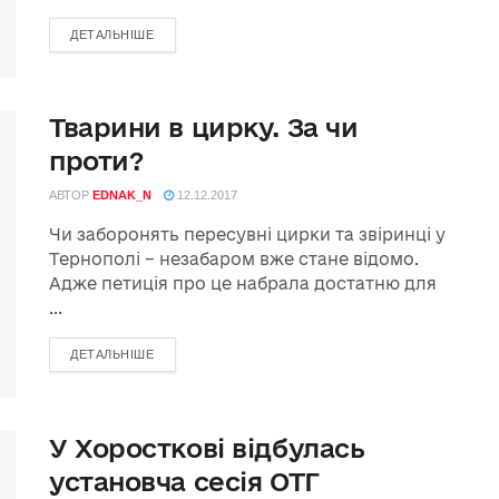
ДЕТАЛЬНІШЕ
Тварини в цирку. За чи
проти?
АВТОР
EDNAK_N
12.12.2017
Чи заборонять пересувні цирки та звіринці у
Тернополі – незабаром вже стане відомо.
Адже петиція про це набрала достатню для
...
ДЕТАЛЬНІШЕ
У Хоросткові відбулась
установча сесія ОТГ