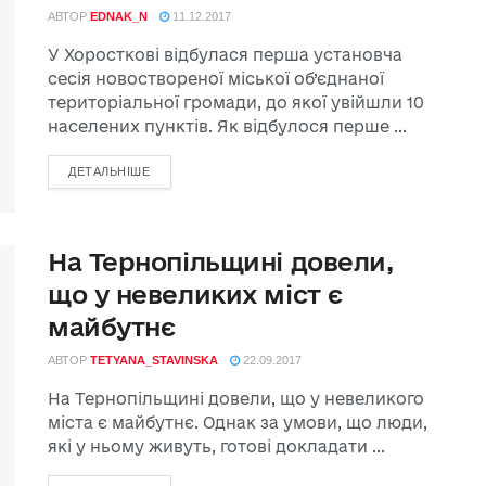
АВТОР
EDNAK_N
11.12.2017
У Хоросткові відбулася перша установча
сесія новоствореної міської об’єднаної
територіальної громади, до якої увійшли 10
населених пунктів. Як відбулося перше ...
ДЕТАЛЬНІШЕ
На Тернопільщині довели,
що у невеликих міст є
майбутнє
АВТОР
TETYANA_STAVINSKA
22.09.2017
На Тернопільщині довели, що у невеликого
міста є майбутнє. Однак за умови, що люди,
які у ньому живуть, готові докладати ...