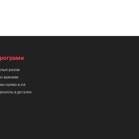
рограми
льні разом
о важливе
жи прямо в очі
рнопіль в деталях