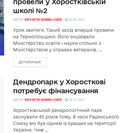
провели у Хоростківській
школі №2
АВТОР
DEV-INTB-ADMIN-USER
25.05.2021
Урок звитяги. Такий захід вперше провели
на Тернопільщині. Його ініціювали
Міністерство освіти і науки спільно з
Міністерством у справах ветеранів. ...
ДЕТАЛЬНІШЕ
Дендропарк у Хоросткові
потребує фінансування
АВТОР
DEV-INTB-ADMIN-USER
19.12.2017
Хоростківський дендрологічний парк
заснували 45 років тому. В часи Радянського
Союзу він був одним із кращих на території
України. Чим ...