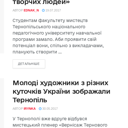
творчих людей»
АВТОР
EDNAK_N
19.07.2017
Студентам факультету мистецтв
Тернопільського національного
педагогічного університету навчальної
програми замало. Аби проявити свій
потенціал вони, спільно з викладачами,
планують створити ...
ДЕТАЛЬНІШЕ
Молоді художники з різних
куточків України зображали
Тернопіль
АВТОР
IRYNKA
30.05.2017
У Тернополі вже вдруге відбувся
мистецький пленер «Вернісаж Тернового