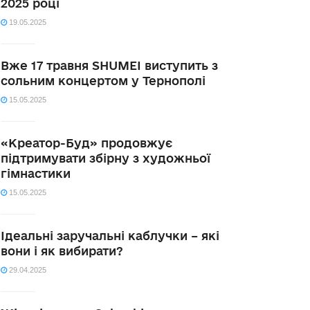
2025 році
19.05.2025
Вже 17 травня SHUMEI виступить з
сольним концертом у Тернополі
15.05.2025
«Креатор-Буд» продовжує
підтримувати збірну з художньої
гімнастики
15.05.2025
Ідеальні заручальні каблучки – які
вони і як вибирати?
29.04.2025