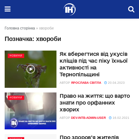
Головна сторінка
»
хвороби
Позначка:
хвороби
Як вберегтися від укусів
НОВИНИ
кліщів під час піку їхньої
активності на
Тернопільщині
АВТОР
ЯРОСЛАВА СВІТЛА
20.04.2023
Право на життя: що варто
НОВИНИ
знати про орфанних
хворих
АВТОР
DEV-INTB-ADMIN-USER
16.02.2021
Про здоров’я жителів