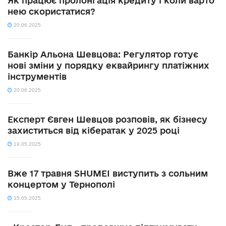
Як працює пролонгація кредиту і коли варто
нею скористатися?
20.06.2025
Банкір Альона Шевцова: Регулятор готує
нові зміни у порядку еквайрингу платіжних
інструментів
20.06.2025
Експерт Євген Шевцов розповів, як бізнесу
захиститься від кібератак у 2025 році
19.05.2025
Вже 17 травня SHUMEI виступить з сольним
концертом у Тернополі
15.05.2025