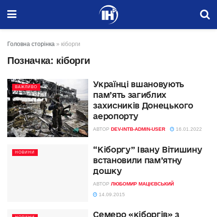
Головна сторінка
»
кіборги
Позначка:
кіборги
Українці вшановують
ВАЖЛИВО
пам’ять загиблих
захисників Донецького
аеропорту
АВТОР
DEV-INTB-ADMIN-USER
16.01.2022
“Кіборгу” Івану Вітишину
НОВИНИ
встановили пам’ятну
дошку
АВТОР
ЛЮБОМИР МАЦІЄВСЬКИЙ
14.09.2015
Семеро «кіборгів» з