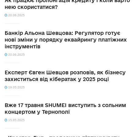
Як працює пролонгація кредиту і коли варто
нею скористатися?
20.06.2025
Банкір Альона Шевцова: Регулятор готує
нові зміни у порядку еквайрингу платіжних
інструментів
20.06.2025
Експерт Євген Шевцов розповів, як бізнесу
захиститься від кібератак у 2025 році
19.05.2025
Вже 17 травня SHUMEI виступить з сольним
концертом у Тернополі
15.05.2025