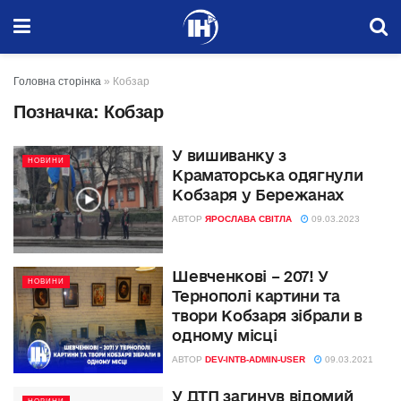
Головна сторінка
»
Кобзар
Позначка:
Кобзар
У вишиванку з
НОВИНИ
Краматорська одягнули
Кобзаря у Бережанах
АВТОР
ЯРОСЛАВА СВІТЛА
09.03.2023
Шевченкові – 207! У
НОВИНИ
Тернополі картини та
твори Кобзаря зібрали в
одному місці
АВТОР
DEV-INTB-ADMIN-USER
09.03.2021
У ДТП загинув відомий