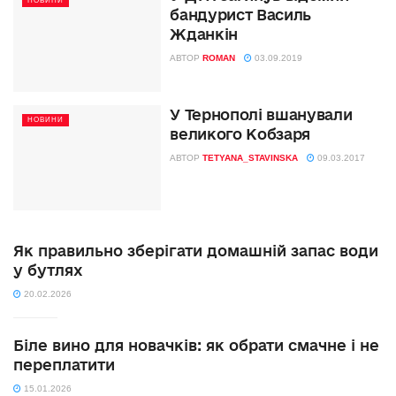
НОВИНИ
бандурист Василь
Жданкін
АВТОР
ROMAN
03.09.2019
У Тернополі вшанували
НОВИНИ
великого Кобзаря
АВТОР
TETYANA_STAVINSKA
09.03.2017
Як правильно зберігати домашній запас води
у бутлях
20.02.2026
Біле вино для новачків: як обрати смачне і не
переплатити
15.01.2026