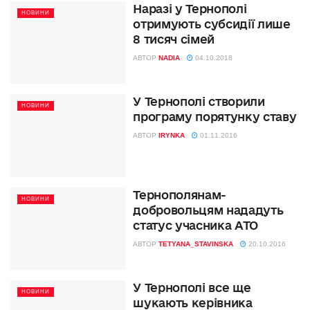
Наразі у Тернополі
НОВИНИ
отримують субсидії лише
8 тисяч сімей
АВТОР
NADIA
04.10.2018
У Тернополі створили
НОВИНИ
програму порятунку ставу
АВТОР
IRYNKA
01.11.2016
Тернополянам-
НОВИНИ
добровольцям нададуть
статус учасника АТО
АВТОР
TETYANA_STAVINSKA
20.10.2016
У Тернополі все ще
НОВИНИ
шукають керівника