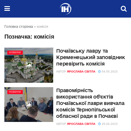
Головна сторінка
»
комісія
Позначка:
комісія
Почаївську лавру та
НОВИНИ
Кременецький заповідник
перевірить комісія
АВТОР
ЯРОСЛАВА СВІТЛА
04.05.2023
Правомірність
НОВИНИ
використання об’єктів
Почаївської лаври вивчала
комісія Тернопільської
обласної ради в Почаєві
АВТОР
ЯРОСЛАВА СВІТЛА
26.04.2023