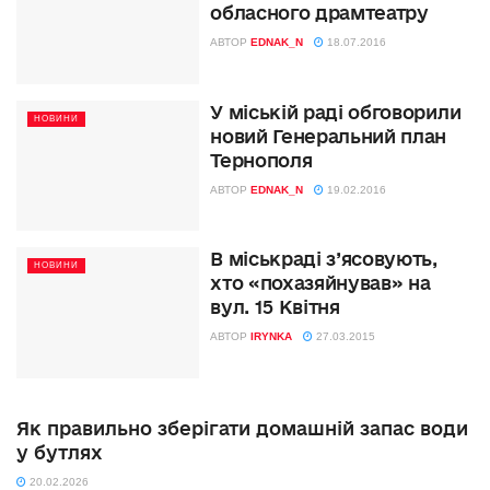
обласного драмтеатру
АВТОР
EDNAK_N
18.07.2016
У міській раді обговорили
НОВИНИ
новий Генеральний план
Тернополя
АВТОР
EDNAK_N
19.02.2016
В міськраді з’ясовують,
НОВИНИ
хто «похазяйнував» на
вул. 15 Квітня
АВТОР
IRYNKA
27.03.2015
Як правильно зберігати домашній запас води
у бутлях
20.02.2026