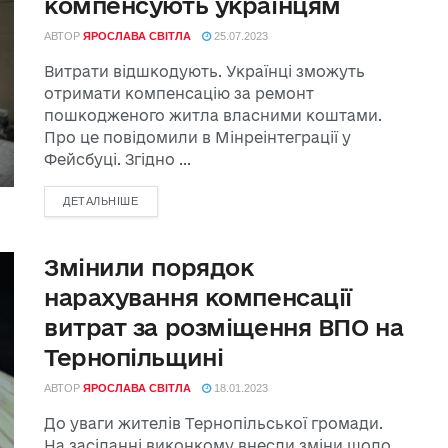
компенсують українцям
АВТОР
ЯРОСЛАВА СВІТЛА
25.07.2023
Витрати відшкодують. Українці зможуть
отримати компенсацію за ремонт
пошкодженого житла власними коштами.
Про це повідомили в Мінреінтеграції у
Фейсбуці. Згідно ...
ДЕТАЛЬНІШЕ
Змінили порядок
нарахування компенсації
витрат за розміщення ВПО на
Тернопільщині
АВТОР
ЯРОСЛАВА СВІТЛА
18.01.2023
До уваги жителів Тернопільської громади.
На засіданні виконкому внесли зміни щодо