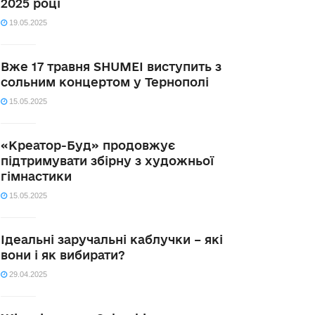
2025 році
19.05.2025
Вже 17 травня SHUMEI виступить з
сольним концертом у Тернополі
15.05.2025
«Креатор-Буд» продовжує
підтримувати збірну з художньої
гімнастики
15.05.2025
Ідеальні заручальні каблучки – які
вони і як вибирати?
29.04.2025