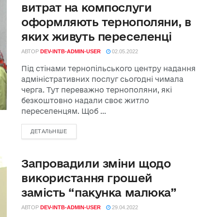
витрат на компослуги
оформляють тернополяни, в
яких живуть переселенці
АВТОР
DEV-INTB-ADMIN-USER
02.05.2022
Під стінами тернопільського центру надання
адміністративних послуг сьогодні чимала
черга. Тут переважно тернополяни, які
безкоштовно надали своє житло
переселенцям. Щоб ...
ДЕТАЛЬНІШЕ
Запровадили зміни щодо
використання грошей
замість “пакунка малюка”
АВТОР
DEV-INTB-ADMIN-USER
29.04.2022