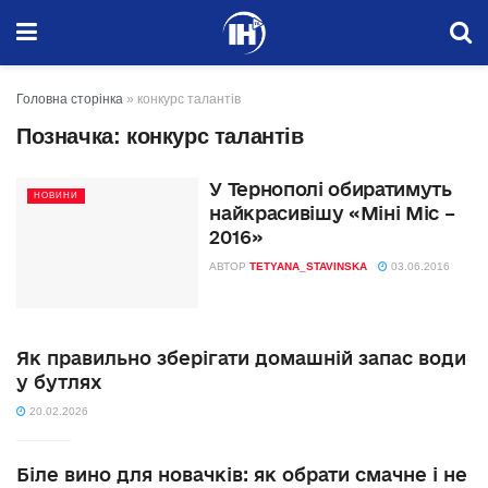
Головна сторінка
»
конкурс талантів
Позначка:
конкурс талантів
У Тернополі обиратимуть
НОВИНИ
найкрасивішу «Міні Міс –
2016»
АВТОР
TETYANA_STAVINSKA
03.06.2016
Як правильно зберігати домашній запас води
у бутлях
20.02.2026
Біле вино для новачків: як обрати смачне і не