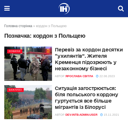
Головна сторінка
»
кордон з Польщею
Позначка:
кордон з Польщею
Перевіз за кордон десятки
НОВИНИ
“ухилянтів”. Жителя
Кременця підозрюють у
незаконному бізнесі
АВТОР
ЯРОСЛАВА СВІТЛА
22.06.2023
Ситуація загострюється:
ВАЖЛИВО
біля польського кордону
гуртується все більше
мігрантів із Білорусі
АВТОР
DEV-INTB-ADMIN-USER
15.11.2021