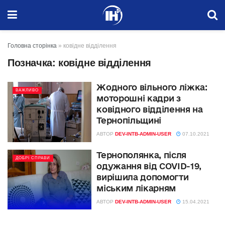
Головна сторінка
»
ковідне відділення
Позначка:
ковідне відділення
Жодного вільного ліжка:
ВАЖЛИВО
моторошні кадри з
ковідного відділення на
Тернопільщині
АВТОР
DEV-INTB-ADMIN-USER
07.10.2021
Тернополянка, після
ДОБРІ СПРАВИ
одужання від COVID-19,
вирішила допомогти
міським лікарням
АВТОР
DEV-INTB-ADMIN-USER
15.04.2021