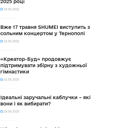
2025 році
19.05.2025
Вже 17 травня SHUMEI виступить з
сольним концертом у Тернополі
15.05.2025
«Креатор-Буд» продовжує
підтримувати збірну з художньої
гімнастики
15.05.2025
Ідеальні заручальні каблучки – які
вони і як вибирати?
29.04.2025