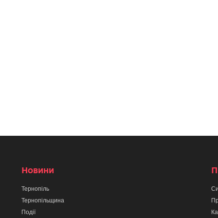
Новини
П
Тернопіль
Си
Тернопільщина
Пр
Події
Ка