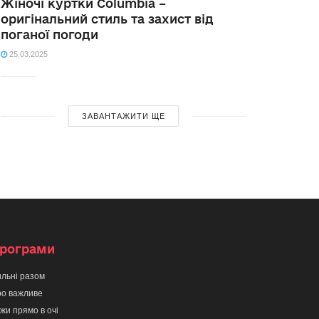
Жіночі куртки Columbia –
оригінальний стиль та захист від
поганої погоди
25.03.2025
ЗАВАНТАЖИТИ ЩЕ
рограми
льні разом
о важливе
жи прямо в очі