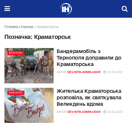
Головна сторінка
»
Краматорськ
Позначка:
Краматорськ
Бандерамобіль з
ВАЖЛИВО
Тернополя доправили до
Краматорська
АВТОР
DEV-INTB-ADMIN-USER
02.06.2022
Жителька Краматорська
ВАЖЛИВО
розповіла, як святкувала
Великдень вдома
АВТОР
DEV-INTB-ADMIN-USER
24.04.2022