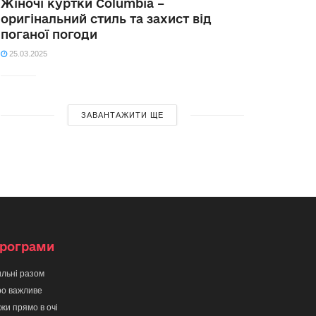
Жіночі куртки Columbia –
оригінальний стиль та захист від
поганої погоди
25.03.2025
ЗАВАНТАЖИТИ ЩЕ
рограми
льні разом
о важливе
жи прямо в очі