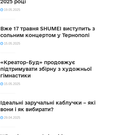
2025 році
19.05.2025
Вже 17 травня SHUMEI виступить з
сольним концертом у Тернополі
15.05.2025
«Креатор-Буд» продовжує
підтримувати збірну з художньої
гімнастики
15.05.2025
Ідеальні заручальні каблучки – які
вони і як вибирати?
29.04.2025