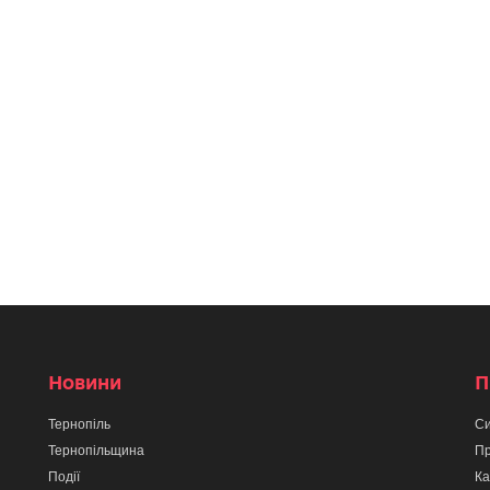
Новини
П
Тернопіль
Си
Тернопільщина
Пр
Події
Ка