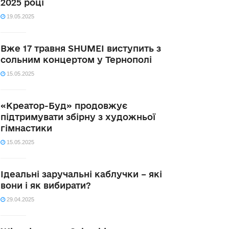
2025 році
19.05.2025
Вже 17 травня SHUMEI виступить з
сольним концертом у Тернополі
15.05.2025
«Креатор-Буд» продовжує
підтримувати збірну з художньої
гімнастики
15.05.2025
Ідеальні заручальні каблучки – які
вони і як вибирати?
29.04.2025