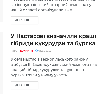
західноукраїнський аграрний чемпіонат у
нашій області організували вже ...
ДЕТАЛЬНІШЕ
У Настасові визначили кращі
гібриди кукурудзи та буряка
АВТОР
EDNAK_N
08.11.2017
У селі Настасів Тернопільського району
відбувся ІІІ Західноукраїнський чемпіонат на
кращий гібрид кукурудзи та цукрового
буряка. Взяли у ньому участь ...
ДЕТАЛЬНІШЕ