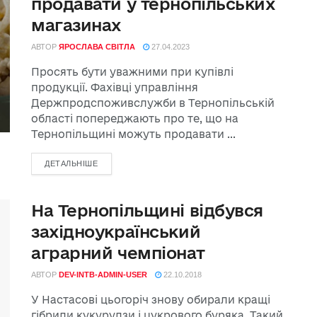
продавати у тернопільських
магазинах
АВТОР
ЯРОСЛАВА СВІТЛА
27.04.2023
Просять бути уважними при купівлі
продукції. Фахівці управління
Держпродспоживслужби в Тернопільській
області попереджають про те, що на
Тернопільщині можуть продавати ...
ДЕТАЛЬНІШЕ
На Тернопільщині відбувся
західноукраїнський
аграрний чемпіонат
АВТОР
DEV-INTB-ADMIN-USER
22.10.2018
У Настасові цьогоріч знову обирали кращі
гібриди кукурудзи і цукрового буряка. Такий