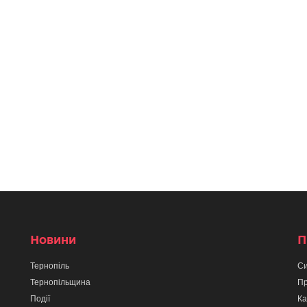
Новини
П
Тернопіль
Си
Тернопільщина
Пр
Події
Ка