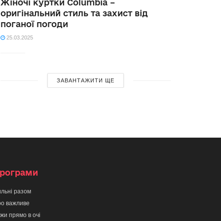
Жіночі куртки Columbia –
оригінальний стиль та захист від
поганої погоди
25.03.2025
ЗАВАНТАЖИТИ ЩЕ
рограми
льні разом
о важливе
жи прямо в очі