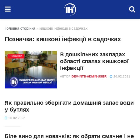
Головна сторінка
»
кишкові інфекції в садочках
Позначка:
кишкові інфекції в садочках
В дошкільних закладах
НОВИНИ
області спалах кишкової
інфекції
АВТОР
DEV-INTB-ADMIN-USER
26.02.2021
Як правильно зберігати домашній запас води
у бутлях
20.02.2026
Біле вино для новачків: як обрати смачне і не