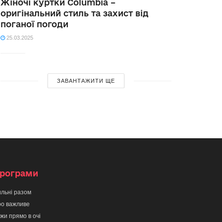
Жіночі куртки Columbia –
оригінальний стиль та захист від
поганої погоди
25.03.2025
ЗАВАНТАЖИТИ ЩЕ
рограми
льні разом
о важливе
жи прямо в очі