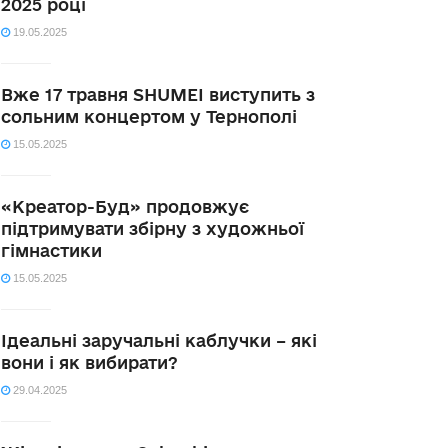
2025 році
19.05.2025
Вже 17 травня SHUMEI виступить з
сольним концертом у Тернополі
15.05.2025
«Креатор-Буд» продовжує
підтримувати збірну з художньої
гімнастики
15.05.2025
Ідеальні заручальні каблучки – які
вони і як вибирати?
29.04.2025