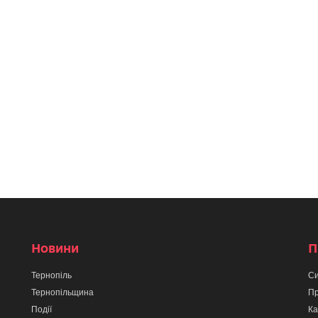
Новини
П
Тернопіль
Си
Тернопільщина
Пр
Події
Ка