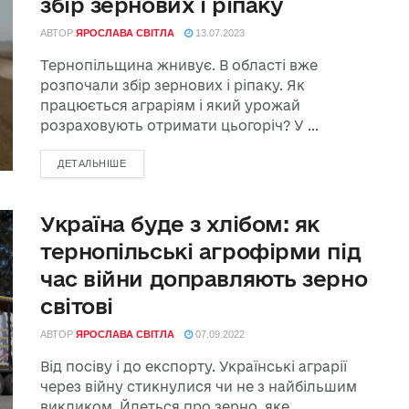
збір зернових і ріпаку
АВТОР
ЯРОСЛАВА СВІТЛА
13.07.2023
Тернопільщина жнивує. В області вже
розпочали збір зернових і ріпаку. Як
працюється аграріям і який урожай
розраховують отримати цьогоріч? У ...
ДЕТАЛЬНІШЕ
Україна буде з хлібом: як
тернопільські агрофірми під
час війни доправляють зерно
світові
АВТОР
ЯРОСЛАВА СВІТЛА
07.09.2022
Від посіву і до експорту. Українські аграрії
через війну стикнулися чи не з найбільшим
викликом. Йдеться про зерно, яке