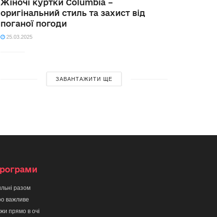
Жіночі куртки Columbia –
оригінальний стиль та захист від
поганої погоди
25.03.2025
ЗАВАНТАЖИТИ ЩЕ
рограми
льні разом
о важливе
жи прямо в очі