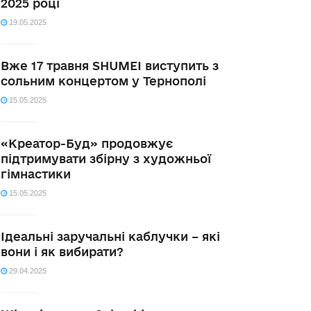
2025 році
19.05.2025
Вже 17 травня SHUMEI виступить з
сольним концертом у Тернополі
15.05.2025
«Креатор-Буд» продовжує
підтримувати збірну з художньої
гімнастики
15.05.2025
Ідеальні заручальні каблучки – які
вони і як вибирати?
29.04.2025