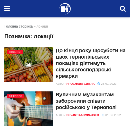
Головна сторінка
»
локації
Позначка:
локації
До кінця року щосуботи на
НОВИНИ
двох тернопільських
локаціях діятимуть
сільськогосподарські
ярмарки
АВТОР
ЯРОСЛАВА СВІТЛА
25.01.2023
Вуличним музикантам
ВАЖЛИВО
заборонили співати
російською у Тернополі
АВТОР
DEV-INTB-ADMIN-USER
01.06.2022