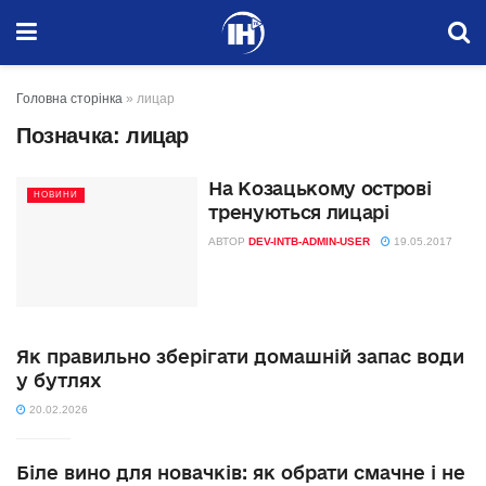
Головна сторінка
»
лицар
Позначка:
лицар
На Козацькому острові
НОВИНИ
тренуються лицарі
АВТОР
DEV-INTB-ADMIN-USER
19.05.2017
Як правильно зберігати домашній запас води
у бутлях
20.02.2026
Біле вино для новачків: як обрати смачне і не