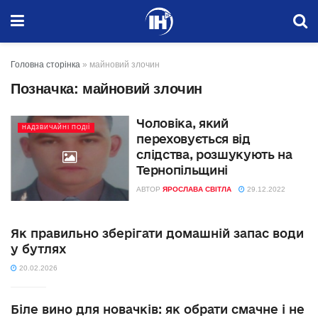
Головна сторінка
»
майновий злочин
Позначка:
майновий злочин
Чоловіка, який
НАДЗВИЧАЙНІ ПОДІЇ
переховується від
слідства, розшукують на
Тернопільщині
АВТОР
ЯРОСЛАВА СВІТЛА
29.12.2022
Як правильно зберігати домашній запас води
у бутлях
20.02.2026
Біле вино для новачків: як обрати смачне і не