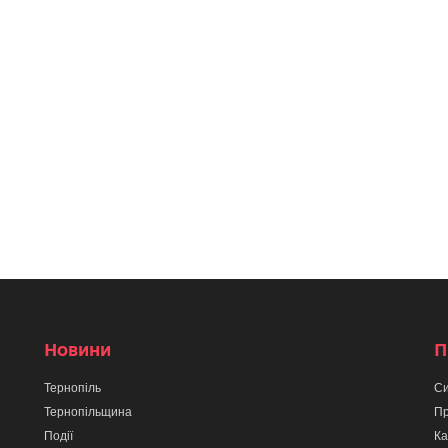
Новини
П
Тернопіль
Си
Тернопільщина
Пр
Події
Ка