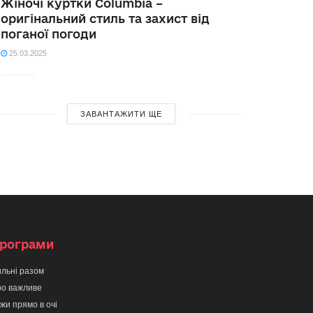
Жіночі куртки Columbia –
оригінальний стиль та захист від
поганої погоди
25.03.2025
ЗАВАНТАЖИТИ ЩЕ
рограми
льні разом
о важливе
жи прямо в очі