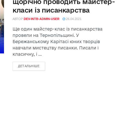
щорічно проводить майстер-
класи із писанкарства
АВТОР
DEV-INTB-ADMIN-USER
26.04.2021
Ще один майстер-клас із писанкарства
провели на Тернопільщині. У
Бережанському Карітасі юних творців
навчали мистецтву писанки. Писали і
класичну, і ...
ДЕТАЛЬНІШЕ