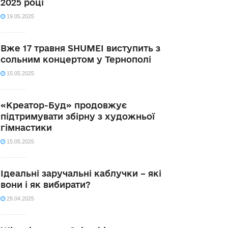
2025 році
19.05.2025
Вже 17 травня SHUMEI виступить з
сольним концертом у Тернополі
15.05.2025
«Креатор-Буд» продовжує
підтримувати збірну з художньої
гімнастики
15.05.2025
Ідеальні заручальні каблучки – які
вони і як вибирати?
29.04.2025