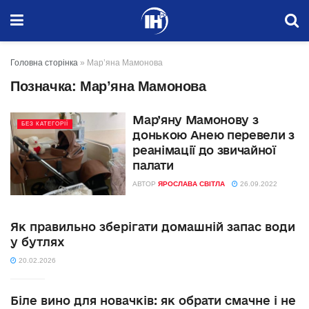
Головна сторінка
»
Мар’яна Мамонова
Позначка:
Мар’яна Мамонова
Мар’яну Мамонову з
БЕЗ КАТЕГОРІЇ
донькою Анею перевели з
реанімації до звичайної
палати
АВТОР
ЯРОСЛАВА СВІТЛА
26.09.2022
Як правильно зберігати домашній запас води
у бутлях
20.02.2026
Біле вино для новачків: як обрати смачне і не