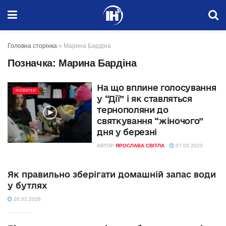
Головна сторінка
»
Марина Бардіна
Позначка:
Марина Бардіна
На що вплине голосування
НОВИНИ
у “Дії” і як ставляться
тернополяни до
святкування “жіночого”
дня у березні
АВТОР
ЯРОСЛАВА СВІТЛА
07.03.2023
Як правильно зберігати домашній запас води
у бутлях
20.02.2026