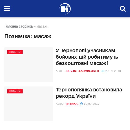
Головна сторінка
»
масаж
Позначка:
масаж
У Тернополі учасникам
НОВИНИ
бойових дій робитимуть
безкоштовні масажі
АВТОР
DEV-INTB-ADMIN-USER
27.09.2018
Тернополянка встановила
НОВИНИ
рекорд України
АВТОР
IRYNKA
10.07.2017