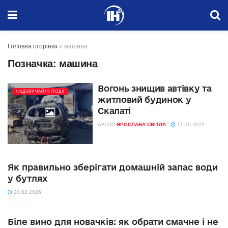
Головна сторінка
»
машина
Позначка:
машина
Вогонь знищив автівку та
НАДЗВИЧАЙНІ ПОДІЇ
житловий будинок у
Скалаті
АВТОР
ЯРОСЛАВА СВІТЛА
11.10.2022
Як правильно зберігати домашній запас води
у бутлях
20.02.2026
Біле вино для новачків: як обрати смачне і не