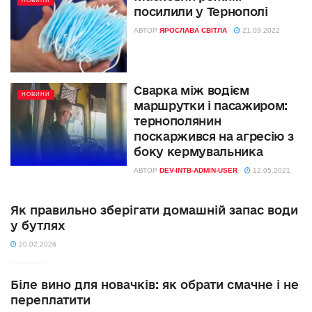
НОВИНИ
посилили у Тернополі
АВТОР
ЯРОСЛАВА СВІТЛА
21.09.2022
Сварка між водієм
НОВИНИ
маршрутки і пасажиром:
тернополянин
поскаржився на агресію з
боку кермувальника
АВТОР
DEV-INTB-ADMIN-USER
12.05.2021
Як правильно зберігати домашній запас води
у бутлях
20.02.2026
Біле вино для новачків: як обрати смачне і не
переплатити