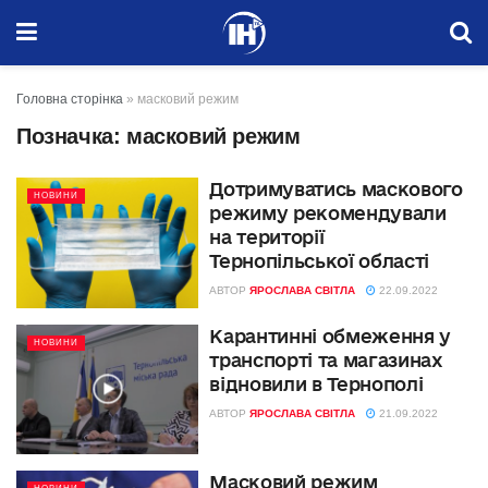
Головна сторінка
»
масковий режим
Позначка:
масковий режим
Дотримуватись маскового
НОВИНИ
режиму рекомендували
на території
Тернопільської області
АВТОР
ЯРОСЛАВА СВІТЛА
22.09.2022
Карантинні обмеження у
НОВИНИ
транспорті та магазинах
відновили в Тернополі
АВТОР
ЯРОСЛАВА СВІТЛА
21.09.2022
Масковий режим