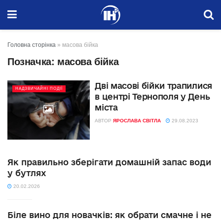
Головна сторінка
»
масова бійка
Позначка:
масова бійка
Дві масові бійки трапилися
НАДЗВИЧАЙНІ ПОДІЇ
в центрі Тернополя у День
міста
АВТОР
ЯРОСЛАВА СВІТЛА
29.08.2023
Як правильно зберігати домашній запас води
у бутлях
20.02.2026
Біле вино для новачків: як обрати смачне і не