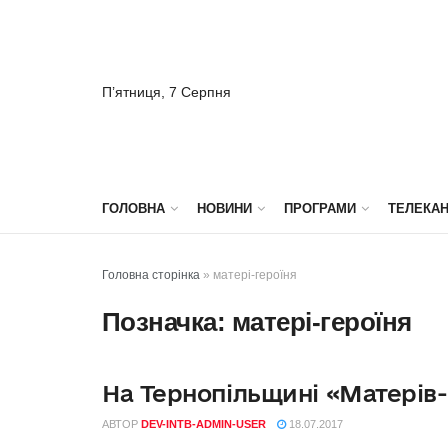
П’ятниця, 7 Серпня
ГОЛОВНА
НОВИНИ
ПРОГРАМИ
ТЕЛЕКА
Головна сторінка
»
матері-героїня
Позначка:
матері-героїня
На Тернопільщині «Матерів-
НОВИНИ
АВТОР
DEV-INTB-ADMIN-USER
18.07.2017