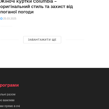
Жіночі куртки Columbia –
оригінальний стиль та захист від
поганої погоди
25.03.2025
ЗАВАНТАЖИТИ ЩЕ
рограми
льні разом
о важливе
жи прямо в очі