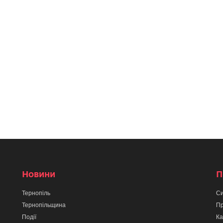
Новини
П
Тернопіль
Си
Тернопільщина
Пр
Події
Ка