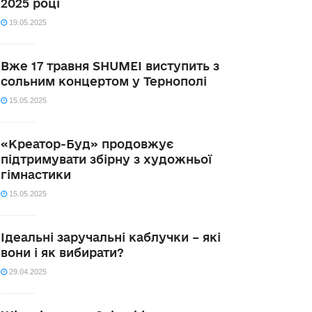
2025 році
19.05.2025
Вже 17 травня SHUMEI виступить з
сольним концертом у Тернополі
15.05.2025
«Креатор-Буд» продовжує
підтримувати збірну з художньої
гімнастики
15.05.2025
Ідеальні заручальні каблучки – які
вони і як вибирати?
29.04.2025